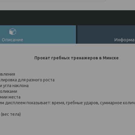
Описание
Информац
Прокат гребных тренажеров в Минске
тивления
улировка для разного роста
и угла наклона
роликами
омии места
м дисплеем показывает: время, гребные ударов, суммарное количе
 (вес тела)