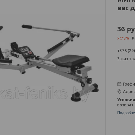
вес д
36
ру
Услуга
К
+375 (29
Заказ то
Графи
Адрес
возврат 
Подробне