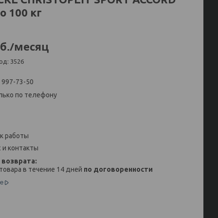
о 100 кг
б.
/месяц
од:
3526
) 997-73-50
лько по телефону
к работы
 и контакты
товара в течение 14 дней
по договоренности
е