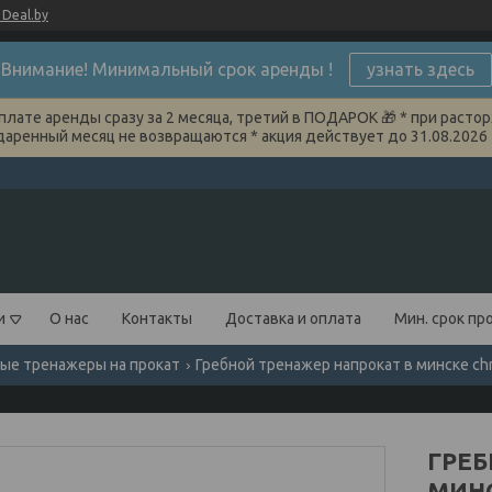
Deal.by
Внимание! Минимальный срок аренды !
узнать здесь
плате аренды сразу за 2 месяца, третий в ПОДАРОК 🎁 * при растор
даренный месяц не возвращаются * акция действует до 31.08.2026
и
О нас
Контакты
Доставка и оплата
Мин. срок пр
ые тренажеры на прокат
Гребной тренажер напрокат в минске chris
ГРЕБ
МИНС