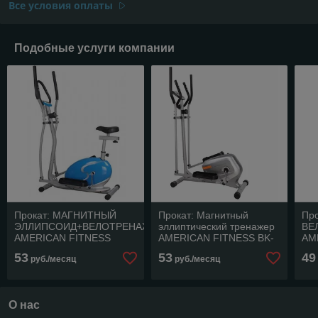
Все условия оплаты
Подобные услуги компании
Прокат: МАГНИТНЫЙ
Прокат: Магнитный
Пр
ЭЛЛИПСОИД+ВЕЛОТРЕНАЖЕР
эллиптический тренажер
ВЕ
AMERICAN FITNESS
AMERICAN FITNESS BK-
AM
ВК-2160 вес до 100 кг
2300 вес пользователя до
ВК-
53
53
49
руб./месяц
руб./месяц
105 кг
пол
О нас