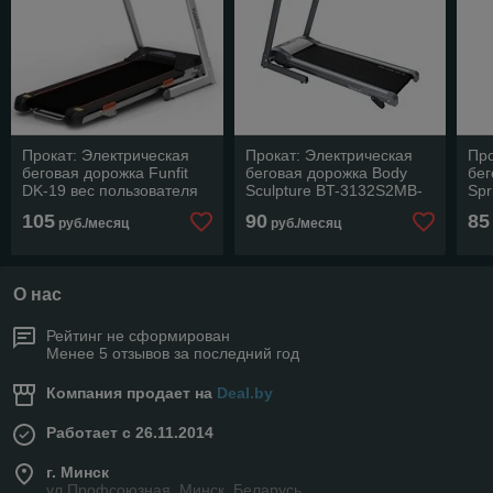
Прокат: Электрическая
Прокат: Электрическая
Про
беговая дорожка Funfit
беговая дорожка Body
бег
DK-19 вес пользователя
Sculpture BT-3132S2MB-
Spr
до 100 кг
K2 вес пользователя до
пол
105
90
85
руб./месяц
руб./месяц
100 кг
О нас
Рейтинг не сформирован
Менее 5 отзывов за последний год
Компания продает на
Deal.by
Работает с 26.11.2014
г. Минск
ул.Профсоюзная, Минск, Беларусь