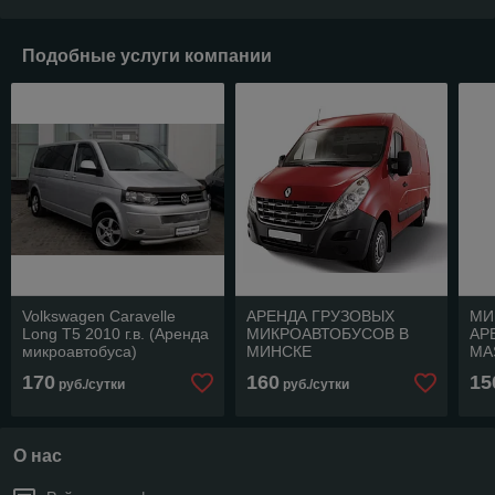
Подобные услуги компании
Volkswagen Caravelle
АРЕНДА ГРУЗОВЫХ
МИ
Long T5 2010 г.в. (Аренда
МИКРОАВТОБУСОВ В
АР
микроавтобуса)
МИНСКЕ
MA
170
160
15
руб./сутки
руб./сутки
О нас