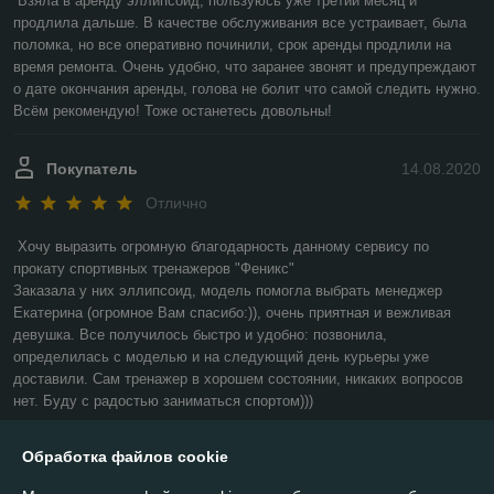
Взяла в аренду эллипсоид, пользуюсь уже третий месяц и 
продлила дальше. В качестве обслуживания все устраивает, была 
поломка, но все оперативно починили, срок аренды продлили на 
время ремонта. Очень удобно, что заранее звонят и предупреждают 
о дате окончания аренды, голова не болит что самой следить нужно. 
Всём рекомендую! Тоже останетесь довольны! 
Покупатель
14.08.2020
Отлично
Хочу выразить огромную благодарность данному сервису по 
прокату спортивных тренажеров "Феникс"

Заказала у них эллипсоид, модель помогла выбрать менеджер 
Екатерина (огромное Вам спасибо:)), очень приятная и вежливая 
девушка. Все получилось быстро и удобно: позвонила, 
определилась с моделью и на следующий день курьеры уже 
доставили. Сам тренажер в хорошем состоянии, никаких вопросов 
нет. Буду с радостью заниматься спортом))) 
Показать все отзывы
Обработка файлов cookie