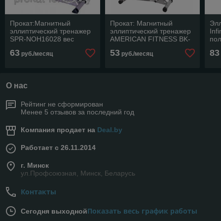
Прокат:Магнитный
Прокат: Магнитный
Эл
эллиптический тренажер
эллиптический тренажер
Inf
SPR-NOH16028 вес
AMERICAN FITNESS BK-
пол
пользователя до 130 кг
2300 вес пользователя до
63
53
83
руб./месяц
руб./месяц
105 кг
О нас
Рейтинг не сформирован
Менее 5 отзывов за последний год
Компания продает на
Deal.by
Работает с 26.11.2014
г. Минск
ул.Профсоюзная, Минск, Беларусь
Контакты
Показать весь график работы
Сегодня выходной