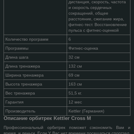
дистанция, скорость, частота
и скорость сердечных
сокращений, общее
расстояние, сжигание жира,
фитнес-тест. Восстановление
пульса с фитнес-оценкой
Количество программ
6
Программы
Фитнес-оценка
Длина шага
32 см
Длина тренажера
132 см
Ширина тренажера
69 см
Высота тренажера
163 см
Вес тренажера
51,5 кг.
Гарантия
12 мес
Производитель
Kettler (Германия)
Описание орбитрек Kettler Cross M
Профессиональный орбитрек поможет сэкономить Вам и
время, и деньги. Если У Вас нет времени посещаться спортзал,